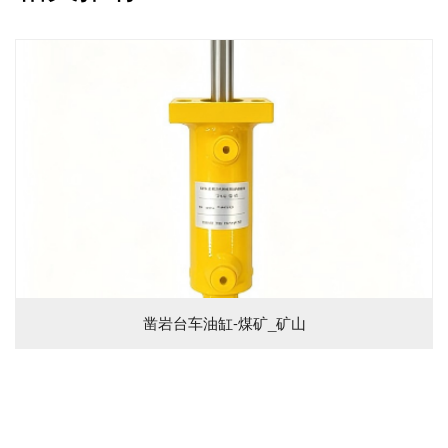
凿岩台车油缸-煤矿_矿山