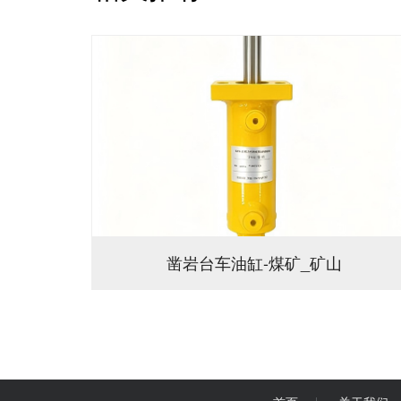
凿岩台车油缸-煤矿_矿山