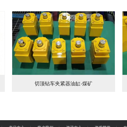
切顶钻车夹紧器油缸-煤矿