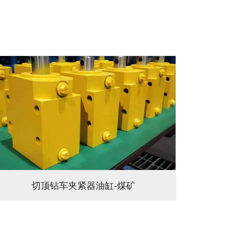
切顶钻车夹紧器油缸-煤矿