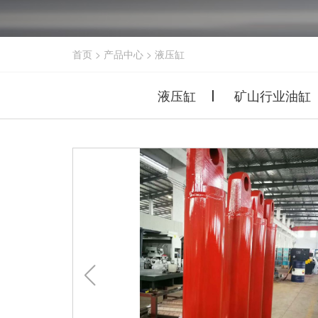
首页
>
产品中心
>
液压缸
液压缸
矿山行业油缸