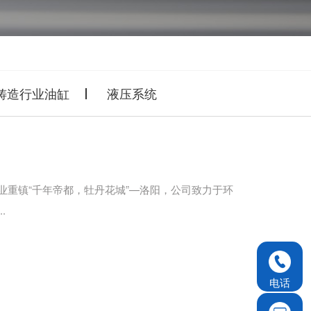
铸造行业油缸
液压系统
业重镇“千年帝都，牡丹花城”—洛阳，公司致力于环
.
电话