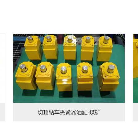
切顶钻车夹紧器油缸-煤矿