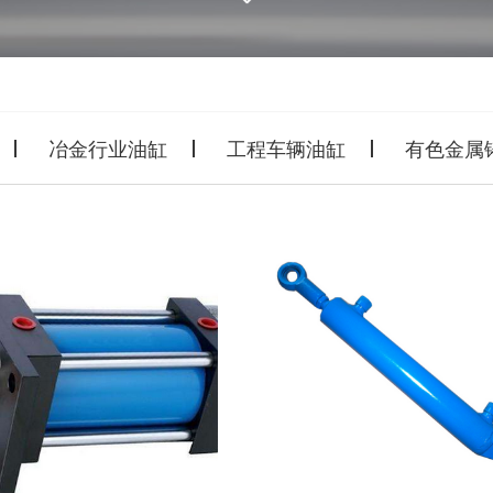
冶金行业油缸
工程车辆油缸
有色金属