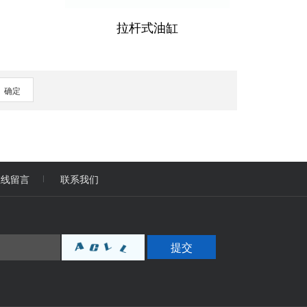
拉杆式油缸
确定
在线留言
联系我们
提交