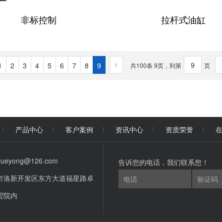
非标控制
拉杆式油缸
1
2
3
4
5
6
7
8
9
共100条 9页，到第
页
产品中心
客户案例
资讯中心
资质荣誉
yueyong@126.com
告诉您的电话，我们联系您！
市洛新开发区东方大道福星路卓
贸院内