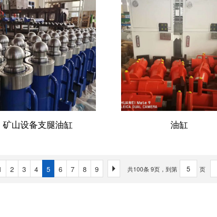
矿山设备支腿油缸
油缸
1
2
3
4
5
6
7
8
9
共100条 9页，到第
页