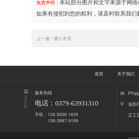
本站部分图片和文字来源于网络
免责声明：
如果有侵犯到您的权利，请及时联系我们
上一篇：
暖心冬至
首页
关于我们
服务热线
PYqi
PHONE
电话：0379-63931310
洛阳
手机：135-9208-1605
正工
138-3887-9189
版权