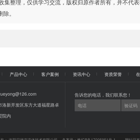
收集整理，仅供学习交流，版权归原作者所有，并不代表
删除。
产品中心
客户案例
资讯中心
资质荣誉
yueyong@126.com
告诉您的电话，我们联系您！
市洛新开发区东方大道福星路卓
贸院内
所有：
洛阳贝德克流体技术有限公司
备案号：
豫ICP备17005951号-1
网站已支持I